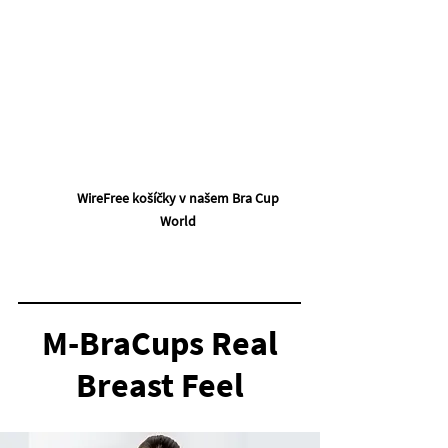
Klíčová výhoda č. 4
Speciální funkce
Sofistikovaná konstrukce košíčků vytváří
povznášející spodní prádlo, které se hodí ke
každému životnímu stylu.
WireFree košíčky v
našem Bra Cup
World
M-BraCups Real
Breast Feel