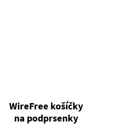
Nový druh pohodlí bez obětování podpory a
stability.
Klíčová výhoda č. 3
Perfektně sedí
Ideální pro každodenní nošení.
Klíčová výhoda č. 4
Speciální funkce
Různé konstrukce Cup-Core-Sandwich vyhovují
potřebám všech typů karoserie.
WireFree košíčky
na podprsenky