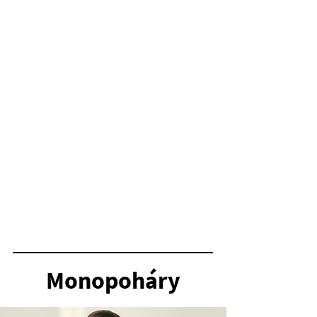
Klíčová výhoda č. 4
Speciální funkce
Gel PushUp Inlay zajišťuje jemné zvednutí prsou.
Monopoháry