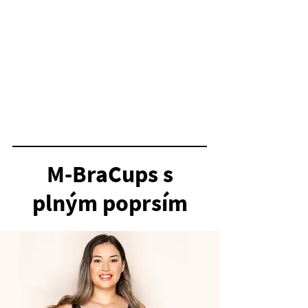
Šálky vyrobené ze 100% obnovitelných surovin,
100% recyklovaná pěna nebo kelímky SPACER.
Klíčová výhoda č. 4
Speciální funkce
Šetrné k životnímu prostředí, dobré pro životní
prostředí.
M-BraCups s
plným poprsím