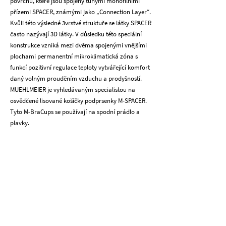
povrchů, které jsou spojeny tuhými monofilními
přízemi SPACER, známými jako „Connection Layer“.
Kvůli této výsledné 3vrstvé struktuře se látky SPACER
často nazývají 3D látky. V důsledku této speciální
konstrukce vzniká mezi dvěma spojenými vnějšími
plochami permanentní mikroklimatická zóna s
funkcí pozitivní regulace teploty vytvářející komfort
daný volným prouděním vzduchu a prodyšností.
MUEHLMEIER je vyhledávaným specialistou na
osvědčené lisované košíčky podprsenky M-SPACER.
Tyto M-BraCups se používají na spodní prádlo a
plavky.
Klíčová výhoda #1
Ovládání teploty
Volné proudění vzduchu pro nejlepší prodyšnost.
Umožňuje pokožce dýchat svou vzdušnou
stavbou.
Key Benefit #2
Lehká váha