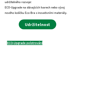
udržitelného rozvoje:
ECO-Upgrade na stávajících tvarech nebo vývoj
nového košíčku Eco-Bra s inovativními materiály.
Udržitelnost
Toolbox #1
ECO-Upgrade polstrování
Změňte stávající výplň na výplň na biologické
bázi.
Sada nástrojů č. 2
Tkanina ECO-Upgrade
Změňte stávající potahovou látku na 100%
recyklovanou nebo biolátku.
Sada nástrojů č. 3
Nový EKO vývoj