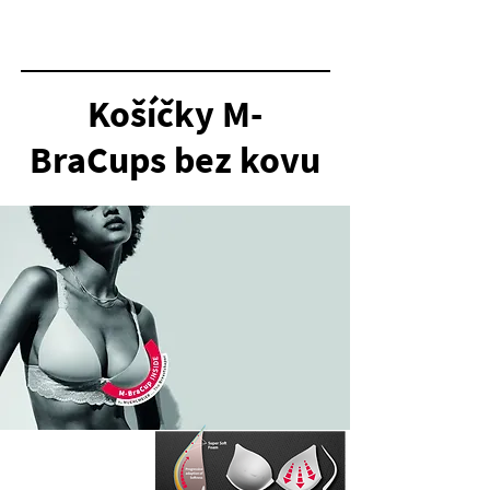
Speciální vývoj tvarů až do velikosti G-Cup.
Košíčky M-
BraCups bez kovu