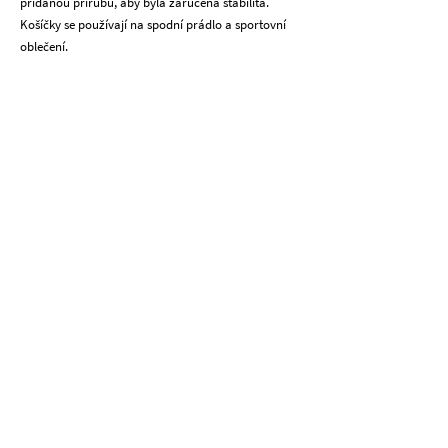
přidanou přírubu, aby byla zaručena stabilita.
Košíčky se používají na spodní prádlo a sportovní
oblečení.
Klíčová výhoda #1
Podpora WireFree
Tyto košíčky poskytují veškerou potřebnou
podporu pro obejmutí prsou.
Klíčová výhoda č. 3
Perfektně sedí
Perfektní pro každodenní nošení nebo sportovní
podprsenky nízké úrovně.
Klíčová výhoda #2
Podpůrný design košíčku podprsenky
Super podpůrná bez nepohodlí, které mohou
způsobit drátky po nošení podprsenky 8+ hodin.