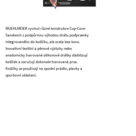
MUEHLMEIER vyvinul různé konstrukce Cup-Core-
Sandwich s podpůrnou výhodou drátu podprsenky
integrovaného do košíčku, ale zcela bez kovu.
Inovativní textilní a pěnové výztuhy nebo
anatomicky tvarované silikonové drátky stabilizují
košíček a zaručují dokonale tvarovaná prsa.
Košíčky se používají na spodní prádlo, plavky a
sportovní oblečení.
Klíčová výhoda #1
Podpora MetalFree
Při přecitlivělosti na kov.
Klíčová výhoda #2
Komfort & funkce